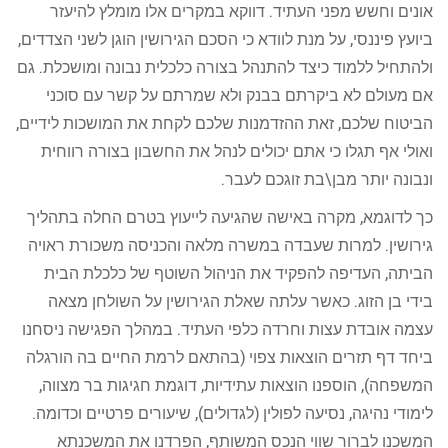
אונים וחשש מפני העתיד. דווקא במקרים אלו מומלץ להיעזר
ביועץ פיננסי, על מנת לוודא כי הסכם הגירושין הוגן לשני הצדדים,
ולהתחיל ללמוד כיצד להתנהל בצורה כלכלית נבונה ומושכלת. גם
אם מעולם לא ביקרתם בבנק ולא שמרתם על קשר עם סוכני
הביטוח שלכם, זאת ההזדמנות שלכם לקחת את המושכות לידיים,
ואולי אף תגלו כי אתם יכולים לנהל את החשבון בצורה רווחית
ונבונה יותר מבן\בת זוגכם לעבר.
כך לדוגמא, מקרה באישה שהגיעה לייעוץ בטרם החלה בתהליך
גירושין. למרות שעבדה במשרה מלאה והכניסה משכורת ראויה
הביתה, העדיפה להפקיד את הניהול השוטף של כלכלת הבית
בידי בן הזוג. כאשר עלתה שאלת הגירושין על השולחן מצאה
עצמה אובדת עצות וחרדה כלפי העתיד. במהלך הפגישה ניסחנו
ביחד דף תזרים הוצאות צפוי (בהתאם לרמת החיים בה הורגלה
המשפחה), הוספנו הוצאות עתידיות, דוגמת חגיגות בר מצווה,
לימודי נהיגה, נסיעה לפולין (לגדולים), שיעורים פרטיים וכדומה.
המשכנו לברור שווי הנכס המשותף, הפרדנו את המשכנתא