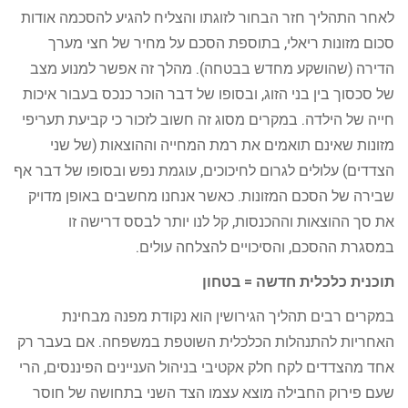
לאחר התהליך חזר הבחור לזוגתו והצליח להגיע להסכמה אודות
סכום מזונות ריאלי, בתוספת הסכם על מחיר של חצי מערך
הדירה (שהושקע מחדש בבטחה). מהלך זה אפשר למנוע מצב
של סכסוך בין בני הזוג, ובסופו של דבר הוכר כנכס בעבור איכות
חייה של הילדה. במקרים מסוג זה חשוב לזכור כי קביעת תעריפי
מזונות שאינם תואמים את רמת המחייה וההוצאות (של שני
הצדדים) עלולים לגרום לחיכוכים, עוגמת נפש ובסופו של דבר אף
שבירה של הסכם המזונות. כאשר אנחנו מחשבים באופן מדויק
את סך ההוצאות וההכנסות, קל לנו יותר לבסס דרישה זו
במסגרת ההסכם, והסיכויים להצלחה עולים.
תוכנית כלכלית חדשה = בטחון
במקרים רבים תהליך הגירושין הוא נקודת מפנה מבחינת
האחריות להתנהלות הכלכלית השוטפת במשפחה. אם בעבר רק
אחד מהצדדים לקח חלק אקטיבי בניהול העניינים הפיננסים, הרי
שעם פירוק החבילה מוצא עצמו הצד השני בתחושה של חוסר