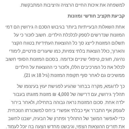
למשפחה את איכות החיים הרצויה והיציבות המתבקשת.
קביעת תקציב חודשי ומזונות
אחת השאלות הבעייתיות ביותר בגיבוש הסכם ה גירושין הם דמי
המזונות שנדרשים לספק לכלכלת הילדים. חשוב לזכור כי על
תשלום המזונות לייצג סך כל ההוצאות העתידיות בטווח הקצר
והארוך, כולל הוצאות בלתי צפויות, כמו שיעורים פרטיים, לימודי
נהיגה, חוגים, טיפולי שיניים וכדומה. בסכום המזונות הסופי חשוב
לכלול את כל המרכיבים הללו, ולזכור כי ההוצאות על הילדים
ממשיכים גם לאחר סוף תקופת המזונות (גיל 18 או 21).
כך לדוגמא, מקרה בבחור שהגיע לפגישת יעוץ בעיצומו של
תהליך גירושין, עם דרישה של 4,000 ₪ מזונות מזוגתו בעבור
ילדה אחת. סכום המזונות נראה גבוהה בתחילה, ולאחר בירור
לעומק אף התברר אף כבלתי אפשרי ביחס למשכורתו הנוכחית.
כדי לאפשר המשך של התהליך ופתרון של הבעיה, ישבנו לחשב
את תזרים ההוצאות הצפוי, וגיבשנו מחדש הצעה בה יוכל לעמוד.