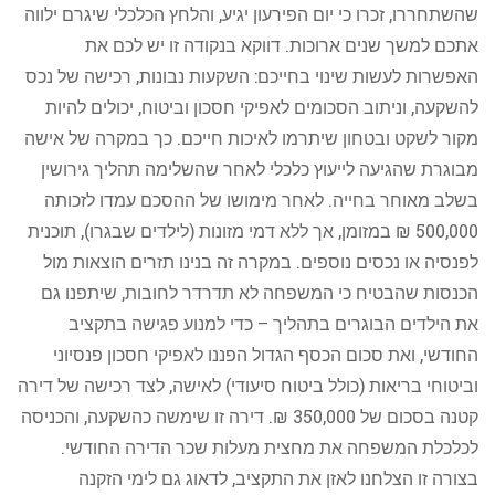
שהשתחררו, זכרו כי יום הפירעון יגיע, והלחץ הכלכלי שיגרם ילווה
אתכם למשך שנים ארוכות. דווקא בנקודה זו יש לכם את
האפשרות לעשות שינוי בחייכם: השקעות נבונות, רכישה של נכס
להשקעה, וניתוב הסכומים לאפיקי חסכון וביטוח, יכולים להיות
מקור לשקט ובטחון שיתרמו לאיכות חייכם. כך במקרה של אישה
מבוגרת שהגיעה לייעוץ כלכלי לאחר שהשלימה תהליך גירושין
בשלב מאוחר בחייה. לאחר מימושו של ההסכם עמדו לזכותה
500,000 ₪ במזומן, אך ללא דמי מזונות (לילדים שבגרו), תוכנית
לפנסיה או נכסים נוספים. במקרה זה בנינו תזרים הוצאות מול
הכנסות שהבטיח כי המשפחה לא תדרדר לחובות, שיתפנו גם
את הילדים הבוגרים בתהליך – כדי למנוע פגישה בתקציב
החודשי, ואת סכום הכסף הגדול הפננו לאפיקי חסכון פנסיוני
וביטוחי בריאות (כולל ביטוח סיעודי) לאישה, לצד רכישה של דירה
קטנה בסכום של 350,000 ₪. דירה זו שימשה כהשקעה, והכניסה
לכלכלת המשפחה את מחצית מעלות שכר הדירה החודשי.
בצורה זו הצלחנו לאזן את התקציב, לדאוג גם לימי הזקנה