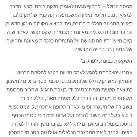
מהסך הכולל – ולבסוף הגענו לאומדן חלקה בנכס. מכאן הדרך
למציאת נכס חליפי ומימון המשכנתא היתה עניין של זמן בלבד:
כאשר התמונה הכללית ברורה, ניתן למצוא מקורות מימון חדשים,
ולחבר תוכנית כלכלית מאוזנת המבטיחה שקט נפשי. לאחר שנה
מיום הייעוץ דיווחה האישה על התנהלות כלכלית מאוזנת ותחושה
של בטחון רב בחייה החדשים.
השקעות נבונות לפרק ב'
אחרי שהצלחתם להגיע לעמק השווה בנוגע לחלוקת הרכוש
והממון המשותף, תגלו שלפתע נכנסו סכומי כסף גדולים לחשבון,
כתוצאה מקניית חצי הנכס על ידי בן\בת הזוג או שחרור חסכונות
משותפים. מעמד זה בדרך כלל מפתה מאוד, בגלל הצורך
בשבירה של השגרה ופיצוי לאחר תקופה ארוכה של עומס נפשי.
דווקא בשלב זה חשוב להרים דגל אדום ולזכור כי סכומי הכסף
נחסכו בעמל רב ומיועדים להקל עליכם בהמשך הדרך! למרות
הפיתוי להגדיל את המסגרת הכלכלית או לנגוס בסכומי החסכון